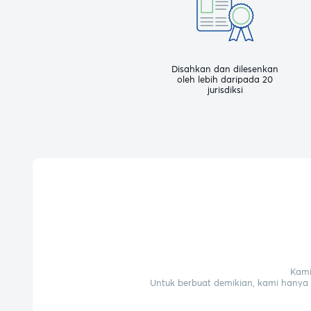
Disahkan dan dilesenkan
oleh lebih daripada 20
jurisdiksi
Kami
Untuk berbuat demikian, kami hanya 