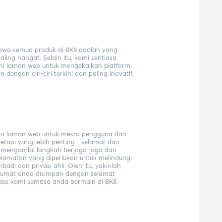
awa semua produk di BK8 adalah yang
aling hangat. Selain itu, kami sentiasa
i laman web untuk mengekalkan platform
 dengan ciri-ciri terkini dan paling inovatif.
a laman web untuk mesra pengguna dan
 tetapi yang lebih penting - selamat dan
8 mengambil langkah berjaga-jaga dan
elamatan yang diperlukan untuk melindungi
badi dan privasi ahli. Oleh itu, yakinlah
umat anda disimpan dengan selamat
se kami semasa anda bermain di BK8.