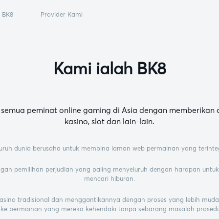
a BK8
Provider Kami
Kami ialah BK8
k semua peminat online gaming di Asia dengan memberikan 
kasino, slot dan lain-lain.
eluruh dunia berusaha untuk membina laman web permainan yang terint
an pemilihan perjudian yang paling menyeluruh dengan harapan untuk 
mencari hiburan.
kasino tradisional dan menggantikannya dengan proses yang lebih mu
 ke permainan yang mereka kehendaki tanpa sebarang masalah prosedur