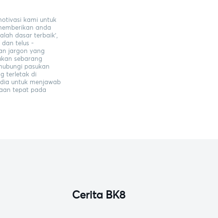
otivasi kami untuk
 memberikan anda
alah dasar terbaik',
dan telus -
an jargon yang
ukan sebarang
ghubungi pasukan
 terletak di
sedia untuk menjawab
aan tepat pada
Cerita BK8