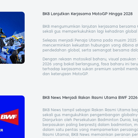
BK8 Lanjutkan Kerjasama MotoGP Hingga 2028
BK8 mengumumkan lanjutan kerjasama bersama G
sekali gus memperkukuhkan lagi kehadiran global
Selepas menjadi Penaja Utama pada musim 2025 dan
mencerminkan kekuatan hubungan yang dibina a
pendedahan global, serta semangat bersama dalam
Dengan rekaan motosikal baharu, visual pasukan 
2026 yang bakal berlangsung, fasa baharu ini t
terhadap kerjasama sukan premium sambil membaw
dan keterujaan MotoGP.
BK8 News Menjadi Rakan Rasmi Utama BWF 2026
BK8 News tampil sebagai Rakan Rasmi Utama bag
sekali gus mengukuhkan pengembangan globalnya
Dianjurkan oleh Persekutuan Badminton Dunia, ke
berpasukan paling berprestij dalam badminton, 
dalam satu pentas yang mempamerkan persainga
Rasmi Utamai, BK8 News memainkan peranan pen