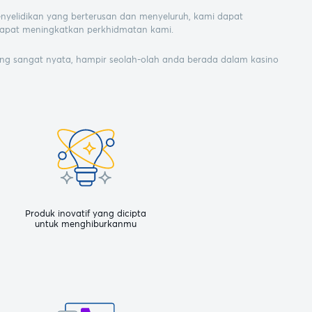
penyelidikan yang berterusan dan menyeluruh, kami dapat
dapat meningkatkan perkhidmatan kami.
ng sangat nyata, hampir seolah-olah anda berada dalam kasino
Produk inovatif yang dicipta
untuk menghiburkanmu