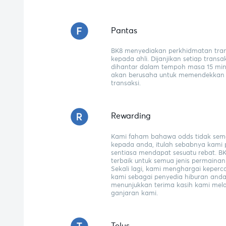
Pantas
BK8 menyediakan perkhidmatan tran
kepada ahli. Dijanjikan setiap transa
dihantar dalam tempoh masa 15 mini
akan berusaha untuk memendekkan 
transaksi.
Rewarding
Kami faham bahawa odds tidak sem
kepada anda, itulah sebabnya kami 
sentiasa mendapat sesuatu rebat. 
terbaik untuk semua jenis permainan
Sekali lagi, kami menghargai keper
kami sebagai penyedia hiburan anda
menunjukkan terima kasih kami mela
ganjaran kami.