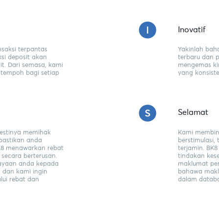
Inovatif
saksi terpantas
Yakinlah bah
ksi deposit akan
terbaru dan p
t. Dari semasa, kami
mengemas kin
tempoh bagi setiap
yang konsisten
Selamat
estinya memihak
Kami membin
pastikan anda
berstimulasi,
BK8 menawarkan rebat
terjamin. BK
 secara berterusan.
tindakan kes
cayaan anda kepada
maklumat peri
 dan kami ingin
bahawa makl
lui rebat dan
dalam databa