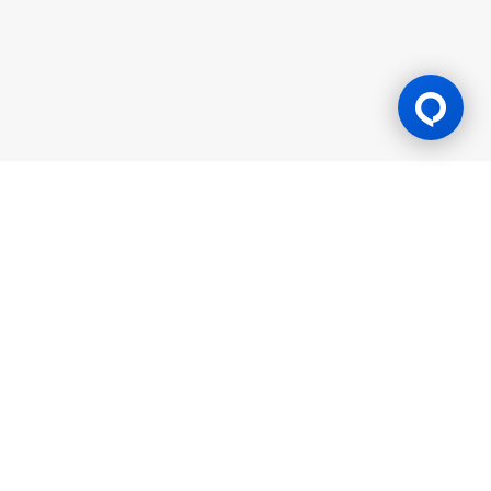
Lesen Permainan
BK8 diuruskan oleh Mettlemind Tech Ltd., nombor pendaftaran:
15779, dengan alamat berdaftar di Hamchako, Mutsamudu,
Pulau Autonomi Anjouan, Kesatuan Comoros. BK8 berlesen dan
dikawal selia oleh Kerajaan Pulau Autonomi Anjouan, Kesatuan