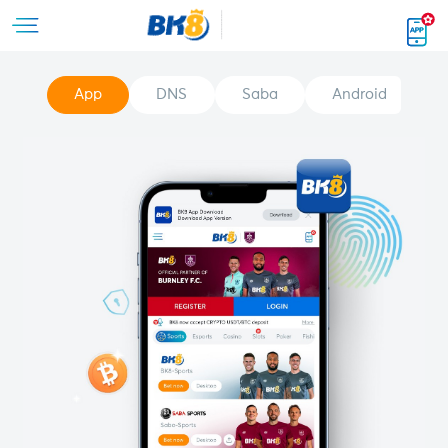
App
DNS
Saba
Android