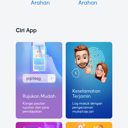
Arahan
Arahan
Ciri App
Keselamatan
Rujukan Mudah
Terjamin
Kongsi pautan
Log masuk dengan
rujukan dan jana
pengecaman
pendapatan
muka/cap jari