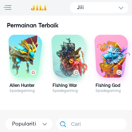
Jili
Permainan Terbaik
Alien Hunter
Fishing War
Fishing God
Spadegaming
Spadegaming
Spadegaming
Populariti