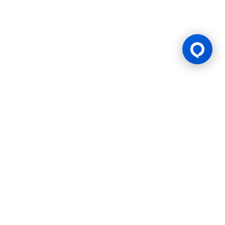
Lesen Permainan
BK8 diuruskan oleh Mettlemind Tech Ltd., nombor pendaftaran:
15779, dengan alamat berdaftar di Hamchako, Mutsamudu,
Pulau Autonomi Anjouan, Kesatuan Comoros. BK8 berlesen dan
dikawal selia oleh Kerajaan Pulau Autonomi Anjouan, Kesatuan