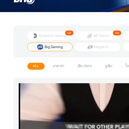
Allbet / Baccarat
*i*t*u
ฮอต
ฮอต
Evolution Gaming
AE Casino
EBET / Baccarat
t*a*a
Big Gaming
Playtech
SA Gaming / SIC BO
* *a*
ALL
บาคาร่า
เสือ มังกร
รูเล็ต
ไฮ
SA Gaming / Dragon Tiger
r***s
SA Gaming / SIC BO
c*x*s
SA Gaming / SIC BO
f***o*
SA Gaming / Dragon Tiger
*h*h*
Evolution Gaming / Roulette
f*t*r