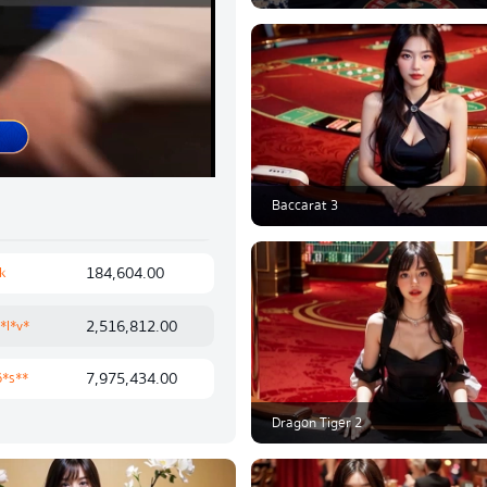
9,094,954.00
a*g**
1,360,852.00
**i**
1,235,286.00
k*8*
6,540,573.00
**4
Baccarat 3
184,604.00
k
2,516,812.00
*l*v*
7,975,434.00
6*s**
4,543,480.00
*1
Dragon Tiger 2
3,081,618.00
*o*m*i*l*1
1,267,595.00