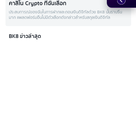
คาสิโน Crypto ที่ฉันเลือก
ประสบการณ์ของฉันในการฝากและถอนเงินดิจิทัลด้วย BK8 นั้นราบรื่น
มาก แพลตฟอร์มอื่นไม่มีตัวเลือกดังกล่าวสำหรับสกุลเงินดิจิทัล
BK8 ข่าวล่าสุด