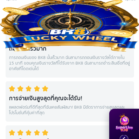
ข้อความรับรอง
ดูทั้งหมด
ถอนเงินเร็วมาก
การถอนเงินของ BK8 นั้นเร็วมาก ฉันสามารถถอนเงินรางวัลได้ภายใน
15 นาที ขอบคุณเงินรางวัลที่ได้รับจาก BK8 ฉันสามารถชำระสินเชื่อที่อยู่
อาศัยที่โดดเด่นได้
การจ่ายเงินสูงสุดที่คุณจะได้รับ!
แพลตฟอร์มที่ดีที่สุดที่ฉันเคยสัมผัสมา! BK8 มีอัตราการจ่ายสูงสุดและ
โปรโมชั่นที่คุ้มค่าที่สุด