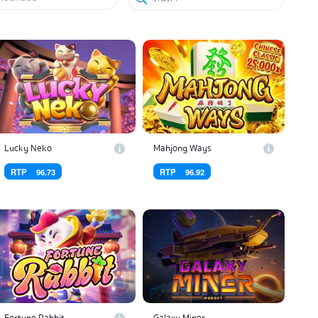
Lucky Neko
Mahjong Ways
RTP
96.73
RTP
96.92
Fortune Rabbit
Galaxy Miner