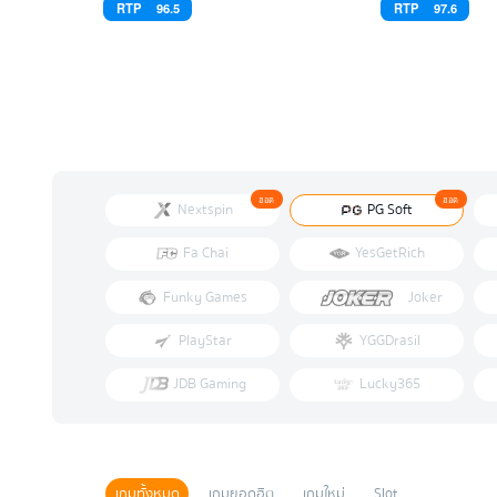
RTP
96.5
RTP
97.6
ฮอต
ฮอต
Nextspin
PG Soft
Fa Chai
YesGetRich
Funky Games
Joker
PlayStar
YGGDrasil
JDB Gaming
Lucky365
เกมทั้งหมด
เกมยอดฮิต
เกมใหม่
slot