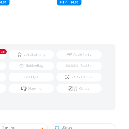
96.84
RTP
96.83
ใหม่
Spadegaming
Advantplay
GoldenBay
FastSpin
CQ9
Relax Gaming
Skywind
Rich88
เป็นที่นิยม