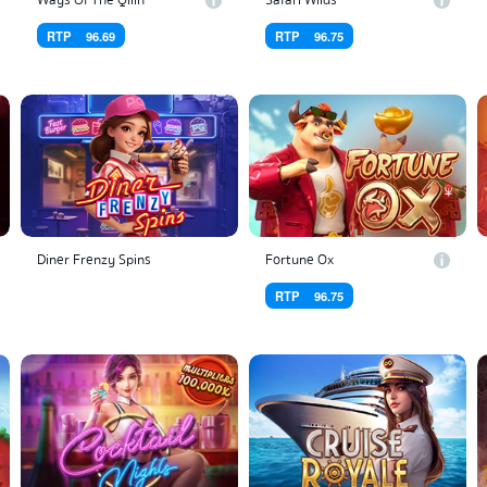
Safari Wilds
RTP
96.69
RTP
96.75
Diner Frenzy Spins
Fortune Ox
RTP
96.75