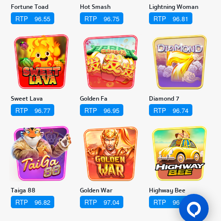
Fortune Toad
Hot Smash
Lightning Woman
RTP
96.55
RTP
96.75
RTP
96.81
Sweet Lava
Golden Fa
Diamond 7
RTP
96.77
RTP
96.95
RTP
96.74
Taiga 88
Golden War
Highway Bee
RTP
96.82
RTP
97.04
RTP
96.83