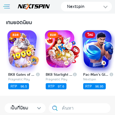
Nextspin
เกมยอดนิยม
ฮอต
ฮอต
ใหม่
BK8 Gates of Olympus 1000
BK8 Starlight Princess
Pac-Man's Glory
Pragmatic Play
Pragmatic Play
Nextspin
RTP
96.5
RTP
97.6
RTP
96.95
เป็นที่นิยม