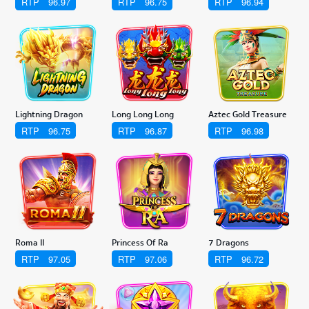
RTP
96.97
RTP
96.75
RTP
96.94
Lightning Dragon
Long Long Long
Aztec Gold Treasure
RTP
96.75
RTP
96.87
RTP
96.98
Roma II
Princess Of Ra
7 Dragons
RTP
97.05
RTP
97.06
RTP
96.72