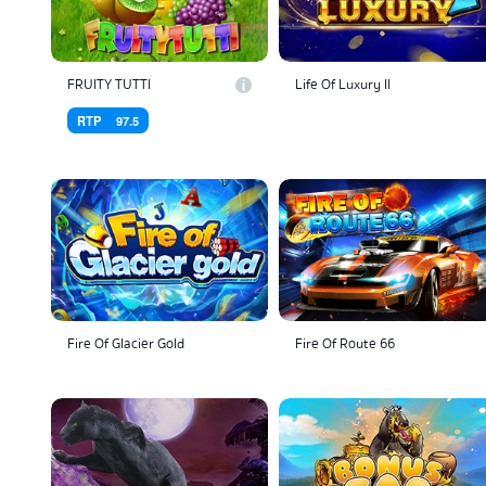
FRUITY TUTTI
Life Of Luxury II
RTP
97.5
Fire Of Glacier Gold
Fire Of Route 66