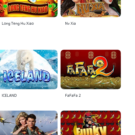
Long Teng Hu Xiao
Nv Xia
ICELAND
FaFaFa 2