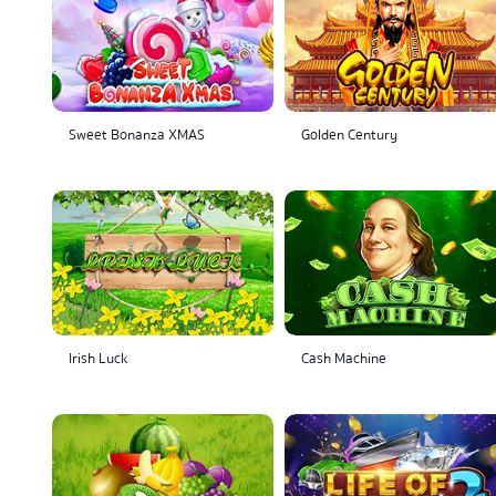
Sweet Bonanza XMAS
Golden Century
Irish Luck
Cash Machine