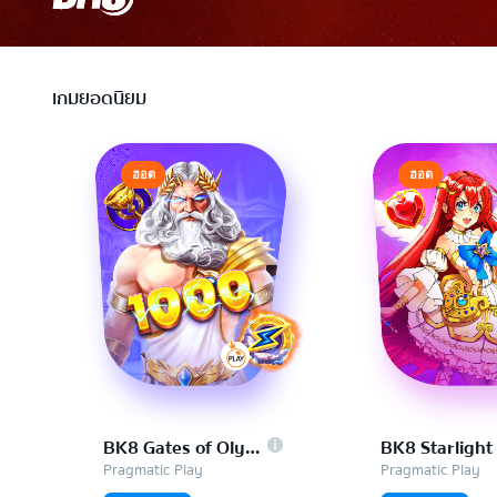
เกมยอดนิยม
ฮอต
ฮอต
BK8 Gates of Olympus 1000
Pragmatic Play
Pragmatic Play