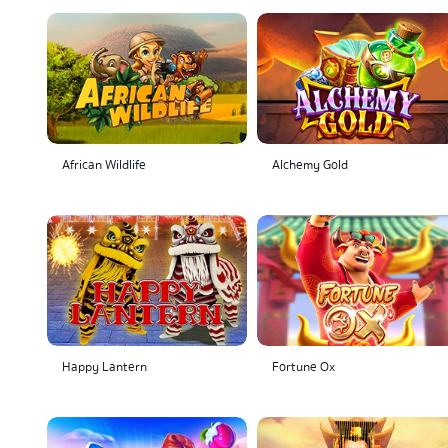
African Wildlife
Alchemy Gold
Happy Lantern
Fortune Ox