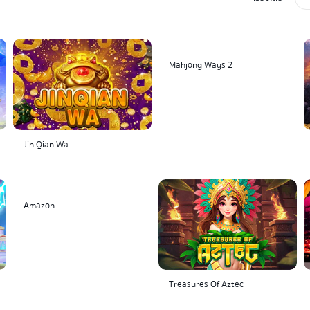
Jin Qian Wa
Mahjong Ways 2
Amazon
Treasures Of Aztec