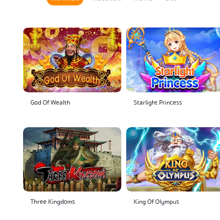
God Of Wealth
Starlight Princess
Three Kingdoms
King Of Olympus