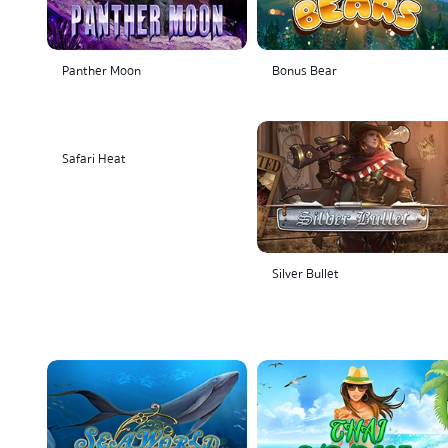
Panther Moon
Bonus Bear
Safari Heat
Silver Bullet