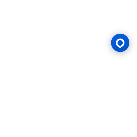
游戏许可证
BK8 由 Mettlemind Tech Ltd.（注册号：15779）运营，注册地址