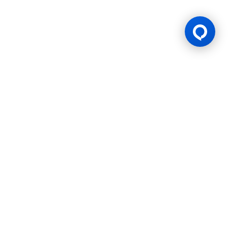
游戏许可证
BK8 由 Mettlemind Tech Ltd.（注册号：15779）运营，注册地址
位于科摩罗联盟安茹安自治岛穆察穆都市Hamchako区。BK8持有
科摩罗联盟安茹安自治岛政府颁发的合法牌照（许可证号：ALSI-
202504032-FI2），并受其监管。BK8已通过全部监管合规审查，
获得法律授权可开展一切机会游戏与投注活动。