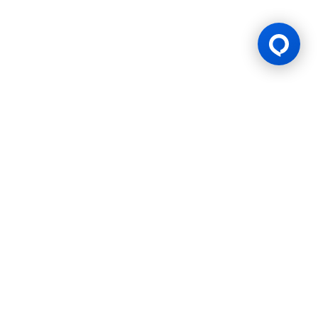
游戏许可证
BK8 由 Mettlemind Tech Ltd.（注册号：15779）运营，注册地址
位于科摩罗联盟安茹安自治岛穆察穆都市Hamchako区。BK8持有
科摩罗联盟安茹安自治岛政府颁发的合法牌照（许可证号：ALSI-
202504032-FI2），并受其监管。BK8已通过全部监管合规审查，
获得法律授权可开展一切机会游戏与投注活动。